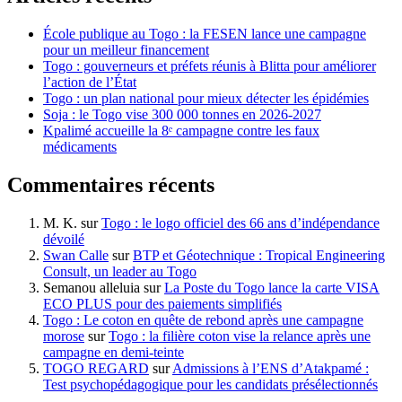
École publique au Togo : la FESEN lance une campagne
pour un meilleur financement
Togo : gouverneurs et préfets réunis à Blitta pour améliorer
l’action de l’État
Togo : un plan national pour mieux détecter les épidémies
Soja : le Togo vise 300 000 tonnes en 2026-2027
Kpalimé accueille la 8ᵉ campagne contre les faux
médicaments
Commentaires récents
M. K.
sur
Togo : le logo officiel des 66 ans d’indépendance
dévoilé
Swan Calle
sur
BTP et Géotechnique : Tropical Engineering
Consult, un leader au Togo
Semanou alleluia
sur
La Poste du Togo lance la carte VISA
ECO PLUS pour des paiements simplifiés
Togo : Le coton en quête de rebond après une campagne
morose
sur
Togo : la filière coton vise la relance après une
campagne en demi-teinte
TOGO REGARD
sur
Admissions à l’ENS d’Atakpamé :
Test psychopédagogique pour les candidats présélectionnés