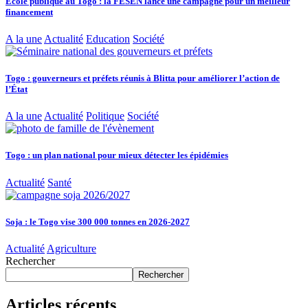
École publique au Togo : la FESEN lance une campagne pour un meilleur
financement
A la une
Actualité
Education
Société
Togo : gouverneurs et préfets réunis à Blitta pour améliorer l’action de
l’État
A la une
Actualité
Politique
Société
Togo : un plan national pour mieux détecter les épidémies
Actualité
Santé
Soja : le Togo vise 300 000 tonnes en 2026-2027
Actualité
Agriculture
Rechercher
Rechercher
Articles récents