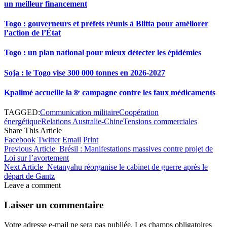
un meilleur financement
Togo : gouverneurs et préfets réunis à Blitta pour améliorer
l’action de l’État
Togo : un plan national pour mieux détecter les épidémies
Soja : le Togo vise 300 000 tonnes en 2026-2027
Kpalimé accueille la 8ᵉ campagne contre les faux médicaments
TAGGED:
Communication militaire
Coopération
énergétique
Relations Australie-Chine
Tensions commerciales
Share This Article
Facebook
Twitter
Email
Print
Previous Article
Brésil : Manifestations massives contre projet de
Loi sur l’avortement
Next Article
Netanyahu réorganise le cabinet de guerre après le
départ de Gantz
Leave a comment
Laisser un commentaire
Votre adresse e-mail ne sera pas publiée.
Les champs obligatoires