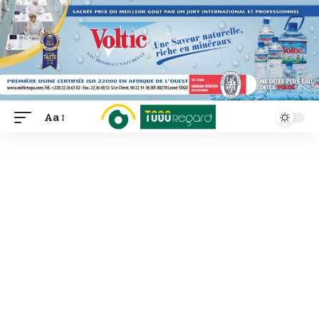
Aa
Font
Resizer