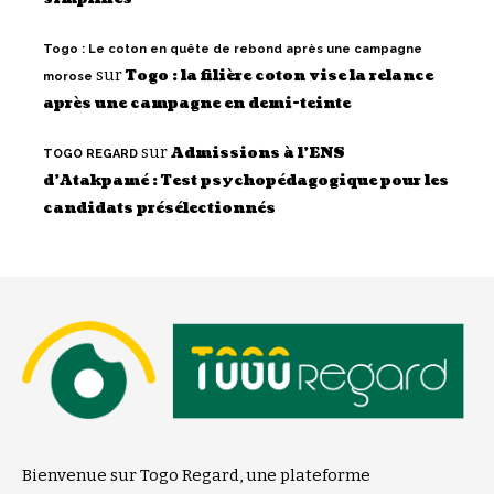
Togo : Le coton en quête de rebond après une campagne
sur
Togo : la filière coton vise la relance
morose
après une campagne en demi-teinte
sur
Admissions à l’ENS
TOGO REGARD
d’Atakpamé : Test psychopédagogique pour les
candidats présélectionnés
Bienvenue sur Togo Regard, une plateforme