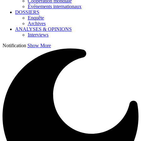
Coopération mondiale
Événements internationaux
DOSSIERS
Enquête
Archives
ANALYSES & OPINIONS
Interviews
Notification
Show More