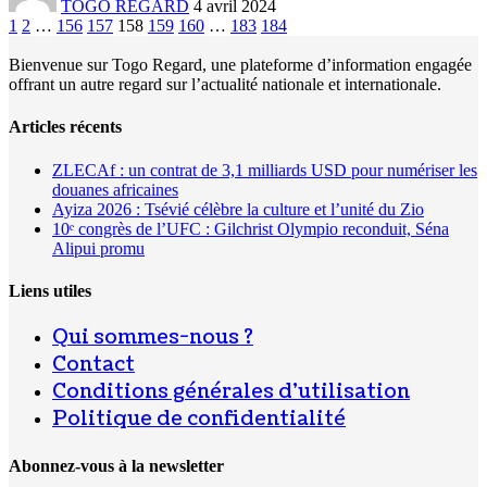
TOGO REGARD
4 avril 2024
1
2
…
156
157
158
159
160
…
183
184
Bienvenue sur Togo Regard, une plateforme d’information engagée
offrant un autre regard sur l’actualité nationale et internationale.
Articles récents
ZLECAf : un contrat de 3,1 milliards USD pour numériser les
douanes africaines
Ayiza 2026 : Tsévié célèbre la culture et l’unité du Zio
10ᵉ congrès de l’UFC : Gilchrist Olympio reconduit, Séna
Alipui promu
Liens utiles
Qui sommes-nous ?
Contact
Conditions générales d’utilisation
Politique de confidentialité
Abonnez-vous à la newsletter