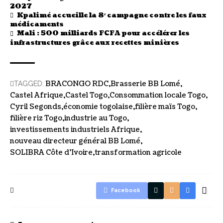
2027
Kpalimé accueille la 8ᵉ campagne contre les faux
médicaments
Mali : 500 milliards FCFA pour accélérer les
infrastructures grâce aux recettes minières
BRACONGO RDC
Brasserie BB Lomé
TAGGED:
Castel Afrique
Castel Togo
Consommation locale Togo
Cyril Segonds
économie togolaise
filière maïs Togo
filière riz Togo
industrie au Togo
investissements industriels Afrique
nouveau directeur général BB Lomé
SOLIBRA Côte d’Ivoire
transformation agricole
Facebook