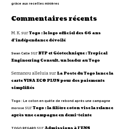
grâce aux recettes minières
Commentaires récents
M. K.
sur
Togo : le logo officiel des 66 ans
d’indépendance dévoilé
sur
BTP et Géotechnique : Tropical
Swan Calle
Engineering Consult, un leader au Togo
Semanou alleluia
sur
La Poste du Togo lance la
carte VISA ECO PLUS pour des paiements
simplifiés
Togo : Le coton en quête de rebond après une campagne
sur
Togo : la filière coton vise la relance
morose
après une campagne en demi-teinte
sur
Admissions à l’ENS
TOGO REGARD