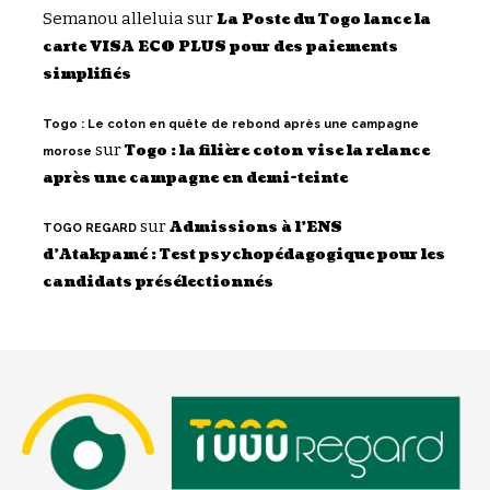
Semanou alleluia
sur
La Poste du Togo lance la
carte VISA ECO PLUS pour des paiements
simplifiés
Togo : Le coton en quête de rebond après une campagne
sur
Togo : la filière coton vise la relance
morose
après une campagne en demi-teinte
sur
Admissions à l’ENS
TOGO REGARD
d’Atakpamé : Test psychopédagogique pour les
candidats présélectionnés