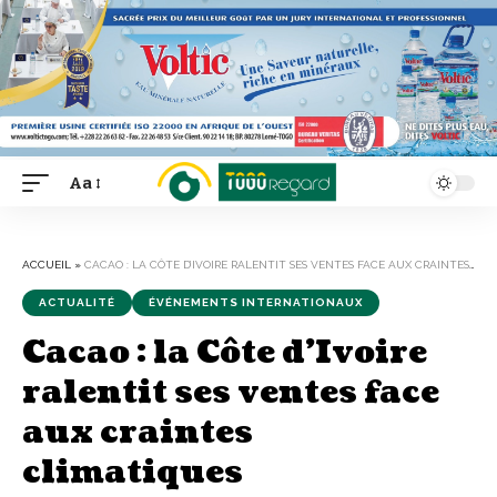
Aa
Font
Resizer
ACCUEIL
»
CACAO : LA CÔTE D’IVOIRE RALENTIT SES VENTES FACE AUX CRAINTES CLIMATIQUES
ACTUALITÉ
ÉVÉNEMENTS INTERNATIONAUX
Cacao : la Côte d’Ivoire
ralentit ses ventes face
aux craintes
climatiques