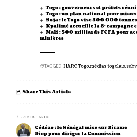
Togo : gouverneurs et préfets réunis
Togo : un plan national pour mieux
Soja : le Togo vise 300 000 tonn
Kpalimé accueille la 8ᵉ campagne 
Mali : 500 milliards FCFA pour acc
minières
HARC Togo
médias togolais
subv
TAGGED:
Share This Article
PREVIOUS ARTICLE
Cédéao : le Sénégal mise sur Birame
Diop pour diriger la Commission