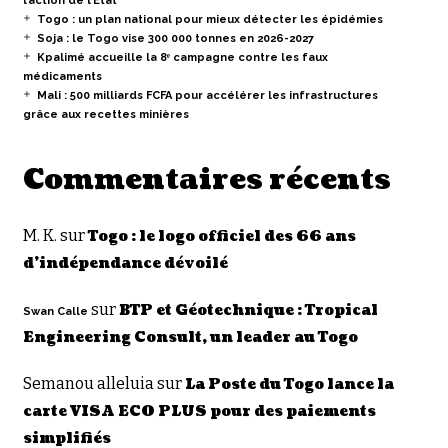
l’action de l’État
Togo : un plan national pour mieux détecter les épidémies
Soja : le Togo vise 300 000 tonnes en 2026-2027
Kpalimé accueille la 8ᵉ campagne contre les faux
médicaments
Mali : 500 milliards FCFA pour accélérer les infrastructures
grâce aux recettes minières
Commentaires récents
M. K.
sur
Togo : le logo officiel des 66 ans
d’indépendance dévoilé
sur
BTP et Géotechnique : Tropical
Swan Calle
Engineering Consult, un leader au Togo
Semanou alleluia
sur
La Poste du Togo lance la
carte VISA ECO PLUS pour des paiements
simplifiés