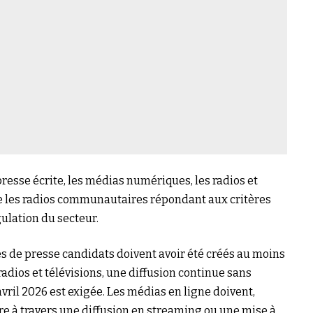
esse écrite, les médias numériques, les radios et
ue les radios communautaires répondant aux critères
gulation du secteur.
s de presse candidats doivent avoir été créés au moins
radios et télévisions, une diffusion continue sans
avril 2026 est exigée. Les médias en ligne doivent,
ière à travers une diffusion en streaming ou une mise à