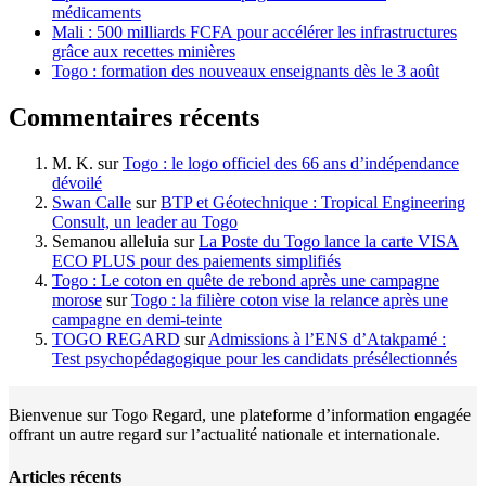
médicaments
Mali : 500 milliards FCFA pour accélérer les infrastructures
grâce aux recettes minières
Togo : formation des nouveaux enseignants dès le 3 août
Commentaires récents
M. K.
sur
Togo : le logo officiel des 66 ans d’indépendance
dévoilé
Swan Calle
sur
BTP et Géotechnique : Tropical Engineering
Consult, un leader au Togo
Semanou alleluia
sur
La Poste du Togo lance la carte VISA
ECO PLUS pour des paiements simplifiés
Togo : Le coton en quête de rebond après une campagne
morose
sur
Togo : la filière coton vise la relance après une
campagne en demi-teinte
TOGO REGARD
sur
Admissions à l’ENS d’Atakpamé :
Test psychopédagogique pour les candidats présélectionnés
Bienvenue sur Togo Regard, une plateforme d’information engagée
offrant un autre regard sur l’actualité nationale et internationale.
Articles récents