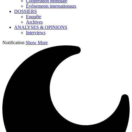
Coopération mondiale
Événements internationaux
DOSSIERS
Enquête
Archives
ANALYSES & OPINIONS
Interviews
Notification
Show More