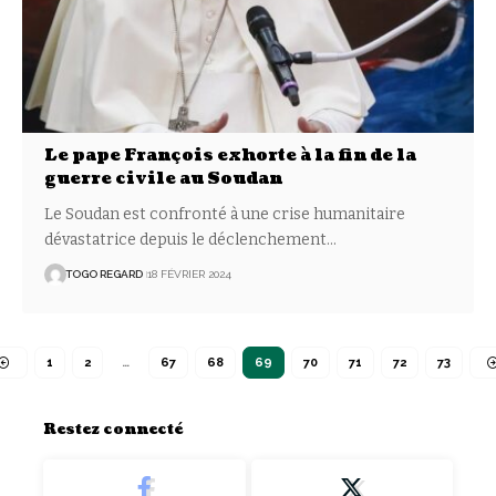
Le pape François exhorte à la fin de la
guerre civile au Soudan
Le Soudan est confronté à une crise humanitaire
dévastatrice depuis le déclenchement
…
TOGO REGARD
18 FÉVRIER 2024
1
2
…
67
68
69
70
71
72
73
Restez connecté