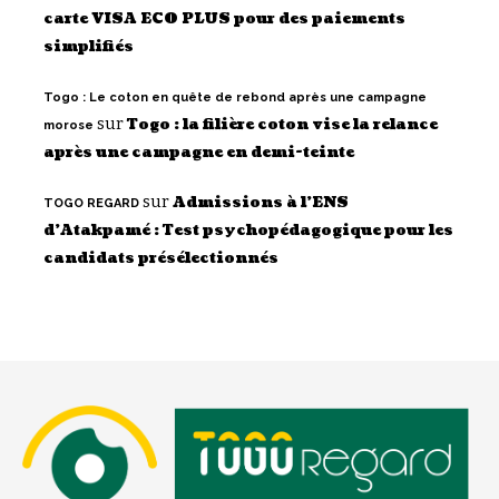
carte VISA ECO PLUS pour des paiements
simplifiés
Togo : Le coton en quête de rebond après une campagne
sur
Togo : la filière coton vise la relance
morose
après une campagne en demi-teinte
sur
Admissions à l’ENS
TOGO REGARD
d’Atakpamé : Test psychopédagogique pour les
candidats présélectionnés