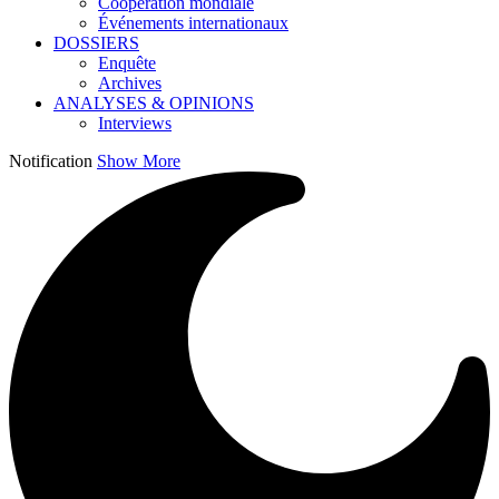
Coopération mondiale
Événements internationaux
DOSSIERS
Enquête
Archives
ANALYSES & OPINIONS
Interviews
Notification
Show More