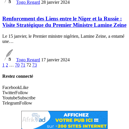
Togo Regard
28 janvier 2024
Renforcement des Liens entre le Niger et la Russie :
Visite Stratégique du Premier Ministre Lamine Zeine
Le 15 janvier, le Premier ministre nigérien, Lamine Zeine, a entamé
une
…
Togo Regard
17 janvier 2024
1
2
…
70
71
72
73
Restez connecté
Facebook
Like
Twitter
Follow
Youtube
Subscribe
Telegram
Follow