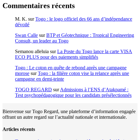
Commentaires récents
M. K.
sur
Togo : le logo officiel des 66 ans d’indépendance
dévoilé
Swan Calle
sur
BTP et Géotechnique : Tropical Engineering
Consult, un leader au Togo
Semanou alleluia
sur
La Poste du Togo lance la carte VISA
ECO PLUS pour des paiements simplifiés
Togo : Le coton en quête de rebond après une campagne
morose
sur
Togo : la filière coton vise la relance après une
campagne en demi-teinte
TOGO REGARD
sur
Admissions à l’ENS d’Atakpamé :
Test psychopédagogique pour les candidats présélectionnés
Bienvenue sur Togo Regard, une plateforme d’information engagée
offrant un autre regard sur l’actualité nationale et internationale.
Articles récents