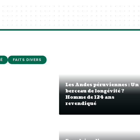
É
FAITS DIVERS
Les Andes péruviennes : Un
berceau de longévité ?
Homme de 124 ans
revendiqué