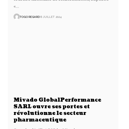
«
…
TOGO REGARD
8 JUILLET 2024
Mivado GlobalPerformance
SARL ouvre ses portes et
révolutionne le secteur
pharmaceutique