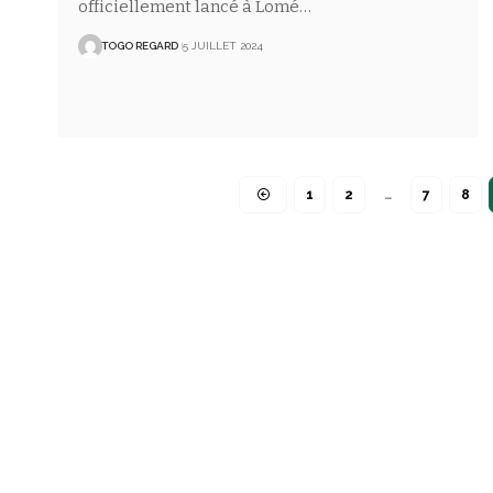
officiellement lancé à Lomé
…
TOGO REGARD
5 JUILLET 2024
1
2
…
7
8