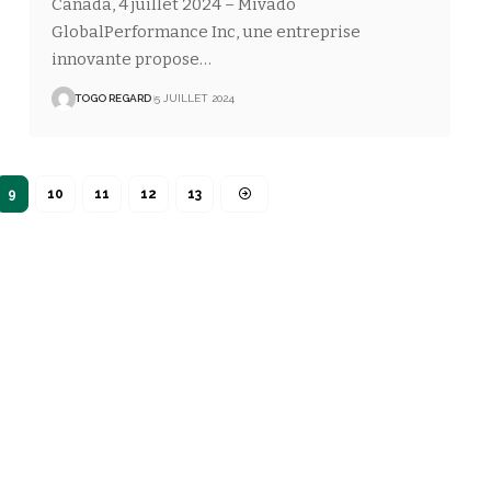
Canada, 4 juillet 2024 – Mivado
GlobalPerformance Inc, une entreprise
innovante propose
…
TOGO REGARD
5 JUILLET 2024
9
10
11
12
13