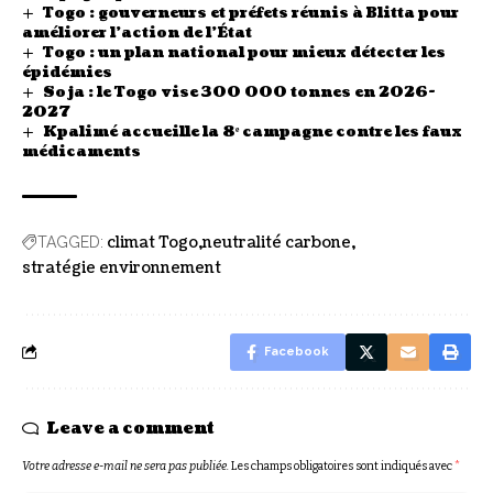
Togo : gouverneurs et préfets réunis à Blitta pour
améliorer l’action de l’État
Togo : un plan national pour mieux détecter les
épidémies
Soja : le Togo vise 300 000 tonnes en 2026-
2027
Kpalimé accueille la 8ᵉ campagne contre les faux
médicaments
climat Togo
neutralité carbone
TAGGED:
stratégie environnement
Facebook
Leave a comment
Votre adresse e-mail ne sera pas publiée.
Les champs obligatoires sont indiqués avec
*