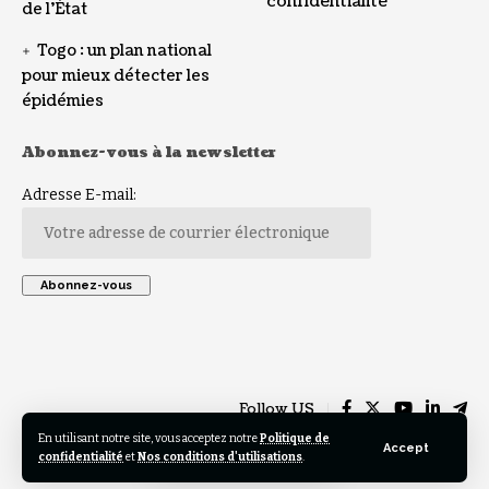
confidentialité
de l’État
Togo : un plan national
pour mieux détecter les
épidémies
Abonnez-vous à la newsletter
Adresse E-mail:
Follow US
En utilisant notre site, vous acceptez notre
Politique de
Accept
confidentialité
et
Nos conditions d'utilisations
.
© 2023 TOGO REGARD All Rights Reserved. Design by Helios Creative .