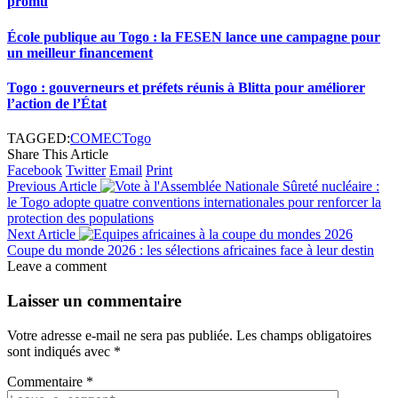
promu
École publique au Togo : la FESEN lance une campagne pour
un meilleur financement
Togo : gouverneurs et préfets réunis à Blitta pour améliorer
l’action de l’État
TAGGED:
COMEC
Togo
Share This Article
Facebook
Twitter
Email
Print
Previous Article
Sûreté nucléaire :
le Togo adopte quatre conventions internationales pour renforcer la
protection des populations
Next Article
Coupe du monde 2026 : les sélections africaines face à leur destin
Leave a comment
Laisser un commentaire
Votre adresse e-mail ne sera pas publiée.
Les champs obligatoires
sont indiqués avec
*
Commentaire
*