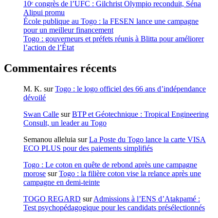
10ᵉ congrès de l’UFC : Gilchrist Olympio reconduit, Séna
Alipui promu
École publique au Togo : la FESEN lance une campagne
pour un meilleur financement
Togo : gouverneurs et préfets réunis à Blitta pour améliorer
l’action de l’État
Commentaires récents
M. K.
sur
Togo : le logo officiel des 66 ans d’indépendance
dévoilé
Swan Calle
sur
BTP et Géotechnique : Tropical Engineering
Consult, un leader au Togo
Semanou alleluia
sur
La Poste du Togo lance la carte VISA
ECO PLUS pour des paiements simplifiés
Togo : Le coton en quête de rebond après une campagne
morose
sur
Togo : la filière coton vise la relance après une
campagne en demi-teinte
TOGO REGARD
sur
Admissions à l’ENS d’Atakpamé :
Test psychopédagogique pour les candidats présélectionnés