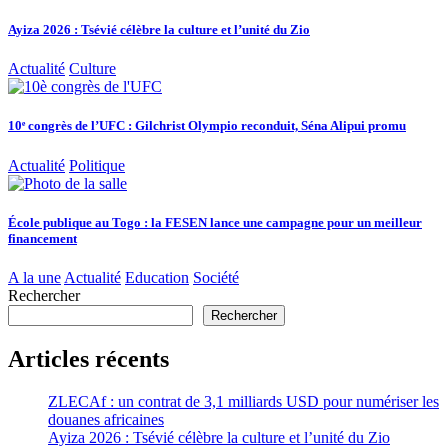
Ayiza 2026 : Tsévié célèbre la culture et l’unité du Zio
Actualité
Culture
10ᵉ congrès de l’UFC : Gilchrist Olympio reconduit, Séna Alipui promu
Actualité
Politique
École publique au Togo : la FESEN lance une campagne pour un meilleur
financement
A la une
Actualité
Education
Société
Rechercher
Rechercher
Articles récents
ZLECAf : un contrat de 3,1 milliards USD pour numériser les
douanes africaines
Ayiza 2026 : Tsévié célèbre la culture et l’unité du Zio