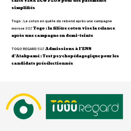
carte VISA ECO PLUS pour des paiements
simplifiés
Togo : Le coton en quête de rebond après une campagne
sur
Togo : la filière coton vise la relance
morose
après une campagne en demi-teinte
sur
Admissions à l’ENS
TOGO REGARD
d’Atakpamé : Test psychopédagogique pour les
candidats présélectionnés