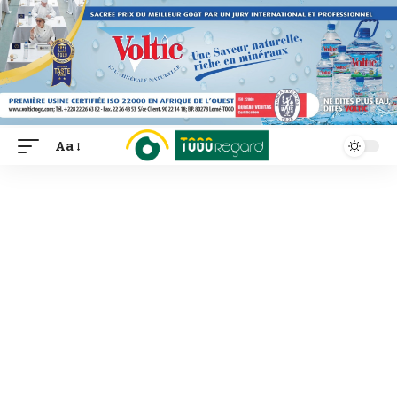
Aa
Font
Resizer