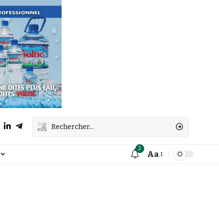
2
Aa
Font
Resizer