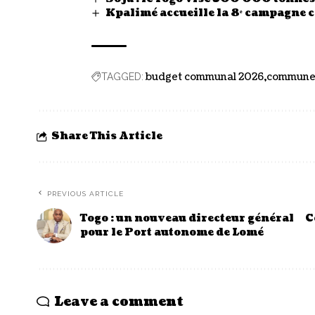
Kpalimé accueille la 8ᵉ campagne 
budget communal 2026
commune
TAGGED:
Share This Article
PREVIOUS ARTICLE
Togo : un nouveau directeur général
C
pour le Port autonome de Lomé
Leave a comment