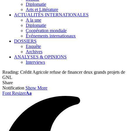
Diplomatie
Arts et Littérature
ACTUALITÉS INTERNATIONALES
A la une
Diplomatie
Coopération mondiale
Événements internationaux
DOSSIERS
Enquête
Archives
ANALYSES & OPINIONS
Interviews
Reading:
Crédit Agricole refuse de financer deux grands projets de
GNL
Share
Notification
Show More
Font Resizer
Aa