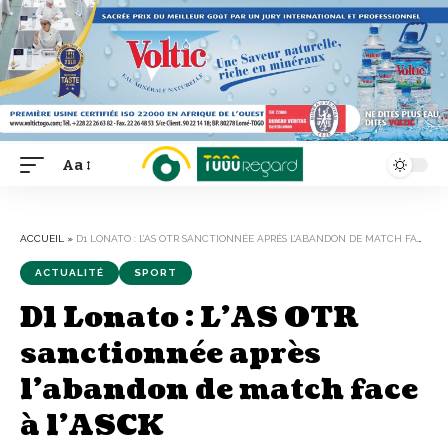
Aa
Font
Resizer
ACCUEIL
»
D1 LONATO : L’AS OTR SANCTIONNÉE APRÈS L’ABANDON DE MATCH FACE À L’ASCK
ACTUALITÉ
SPORT
D1 Lonato : L’AS OTR
sanctionnée après
l’abandon de match face
à l’ASCK