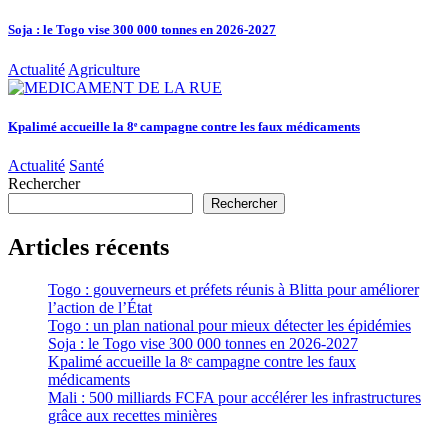
Soja : le Togo vise 300 000 tonnes en 2026-2027
Actualité
Agriculture
Kpalimé accueille la 8ᵉ campagne contre les faux médicaments
Actualité
Santé
Rechercher
Rechercher
Articles récents
Togo : gouverneurs et préfets réunis à Blitta pour améliorer
l’action de l’État
Togo : un plan national pour mieux détecter les épidémies
Soja : le Togo vise 300 000 tonnes en 2026-2027
Kpalimé accueille la 8ᵉ campagne contre les faux
médicaments
Mali : 500 milliards FCFA pour accélérer les infrastructures
grâce aux recettes minières