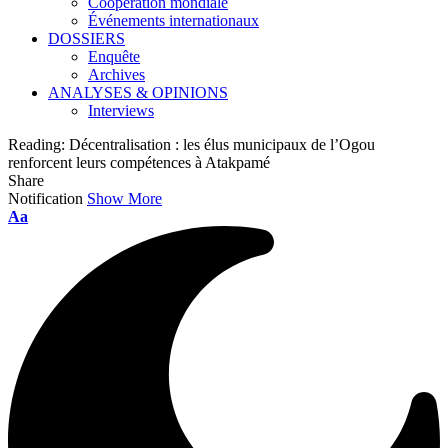
Coopération mondiale
Événements internationaux
DOSSIERS
Enquête
Archives
ANALYSES & OPINIONS
Interviews
Reading:
Décentralisation : les élus municipaux de l’Ogou
renforcent leurs compétences à Atakpamé
Share
Notification
Show More
Font
Aa
Resizer