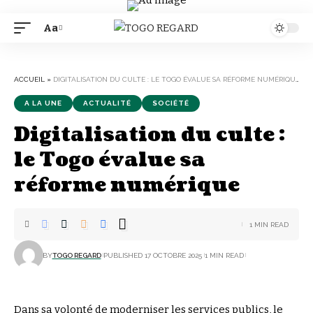
Aa
Font
Resizer
ACCUEIL
»
DIGITALISATION DU CULTE : LE TOGO ÉVALUE SA RÉFORME NUMÉRIQUE
A LA UNE
ACTUALITÉ
SOCIÉTÉ
Digitalisation du culte :
le Togo évalue sa
réforme numérique
1 MIN READ
BY
TOGO REGARD
PUBLISHED 17 OCTOBRE 2025
1 MIN READ
Dans sa volonté de moderniser les services publics, le