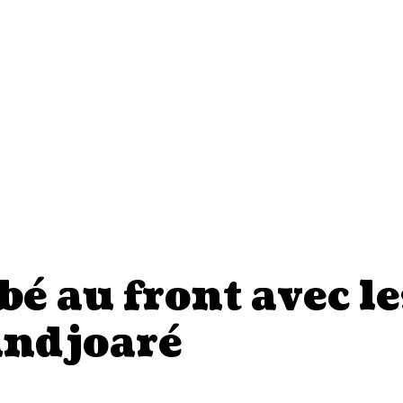
é au front avec le
undjoaré