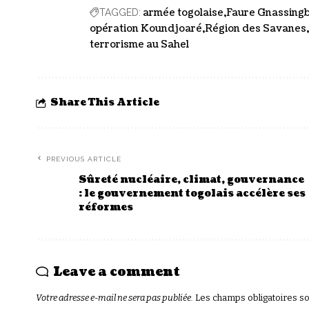
armée togolaise
Faure Gnassing
TAGGED:
opération Koundjoaré
Région des Savanes
terrorisme au Sahel
Share This Article
PREVIOUS ARTICLE
Sûreté nucléaire, climat, gouvernance
: le gouvernement togolais accélère ses
réformes
Leave a comment
Votre adresse e-mail ne sera pas publiée.
Les champs obligatoires s