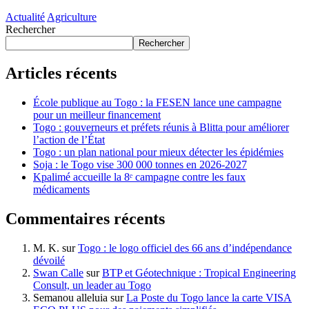
Actualité
Agriculture
Rechercher
Rechercher
Articles récents
École publique au Togo : la FESEN lance une campagne
pour un meilleur financement
Togo : gouverneurs et préfets réunis à Blitta pour améliorer
l’action de l’État
Togo : un plan national pour mieux détecter les épidémies
Soja : le Togo vise 300 000 tonnes en 2026-2027
Kpalimé accueille la 8ᵉ campagne contre les faux
médicaments
Commentaires récents
M. K.
sur
Togo : le logo officiel des 66 ans d’indépendance
dévoilé
Swan Calle
sur
BTP et Géotechnique : Tropical Engineering
Consult, un leader au Togo
Semanou alleluia
sur
La Poste du Togo lance la carte VISA