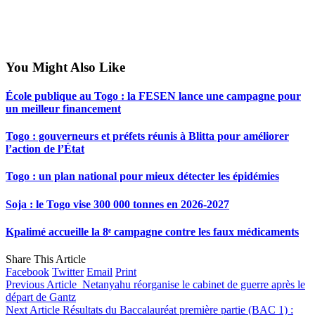
You Might Also Like
École publique au Togo : la FESEN lance une campagne pour
un meilleur financement
Togo : gouverneurs et préfets réunis à Blitta pour améliorer
l’action de l’État
Togo : un plan national pour mieux détecter les épidémies
Soja : le Togo vise 300 000 tonnes en 2026-2027
Kpalimé accueille la 8ᵉ campagne contre les faux médicaments
Share This Article
Facebook
Twitter
Email
Print
Previous Article
Netanyahu réorganise le cabinet de guerre après le
départ de Gantz
Next Article
Résultats du Baccalauréat première partie (BAC 1) :