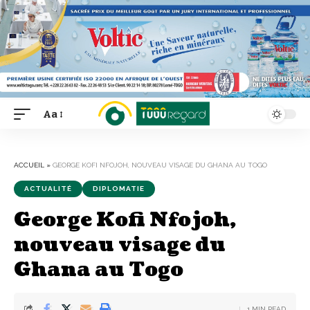
Aa
Font
Resizer
ACCUEIL
»
GEORGE KOFI NFOJOH, NOUVEAU VISAGE DU GHANA AU TOGO
ACTUALITÉ
DIPLOMATIE
George Kofi Nfojoh,
nouveau visage du
Ghana au Togo
1 MIN READ