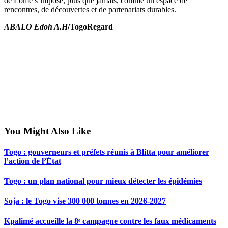
de Lomé s’impose, plus que jamais, comme un espace de
rencontres, de découvertes et de partenariats durables.
ABALO Edoh A.H
/TogoRegard
You Might Also Like
Togo : gouverneurs et préfets réunis à Blitta pour améliorer
l’action de l’État
Togo : un plan national pour mieux détecter les épidémies
Soja : le Togo vise 300 000 tonnes en 2026-2027
Kpalimé accueille la 8ᵉ campagne contre les faux médicaments