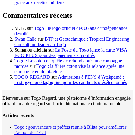
grâce aux recettes minières
Commentaires récents
M. K.
sur
Togo : le logo officiel des 66 ans d’indépendance
dévoilé
Swan Calle
sur
BTP et Géotechnique : Tropical Engineering
Consult, un leader au Togo
Semanou alleluia
sur
La Poste du Togo lance la carte VISA
ECO PLUS pour des paiements simplifiés
Togo : Le coton en quête de rebond après une campagne
morose
sur
Togo : la filière coton vise la relance après une
campagne en demi-teinte
TOGO REGARD
sur
Admissions à l’ENS d’Atakpamé :
Test psychopédagogique pour les candidats présélectionnés
Bienvenue sur Togo Regard, une plateforme d’information engagée
offrant un autre regard sur l’actualité nationale et internationale.
Articles récents
Togo : gouverneurs et préfets réunis à Blitta pour améliorer
l’action de l’État