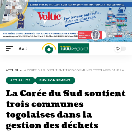
Aa
Font
Resizer
ACCUEIL
»
LA CORÉE DU SUD SOUTIENT TROIS COMMUNES TOGOLAISES DANS LA GESTION DES DÉCHETS
ACTUALITÉ
ENVIRONNEMENT
La Corée du Sud soutient
trois communes
togolaises dans la
gestion des déchets