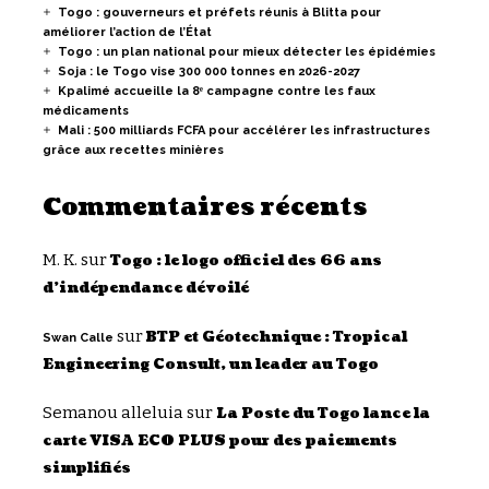
Togo : gouverneurs et préfets réunis à Blitta pour
améliorer l’action de l’État
Togo : un plan national pour mieux détecter les épidémies
Soja : le Togo vise 300 000 tonnes en 2026-2027
Kpalimé accueille la 8ᵉ campagne contre les faux
médicaments
Mali : 500 milliards FCFA pour accélérer les infrastructures
grâce aux recettes minières
Commentaires récents
M. K.
sur
Togo : le logo officiel des 66 ans
d’indépendance dévoilé
sur
BTP et Géotechnique : Tropical
Swan Calle
Engineering Consult, un leader au Togo
Semanou alleluia
sur
La Poste du Togo lance la
carte VISA ECO PLUS pour des paiements
simplifiés