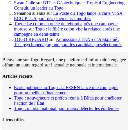
Swan Calle
sur
BTP et Géotechnique : Tropical Engineering
Consult, un leader au Togo
Semanou alleluia
sur
La Poste du Togo lance la carte VISA
ECO PLUS pour des paiements simplifiés
Togo : Le coton en quête de rebond après une campagne
morose
sur
Togo : la filière coton vise la relance après une
campagne en demi-teinte
TOGO REGARD
sur
Admissions à l’ENS d’Atakpamé :
Test psychopédagogique pour les candidats présélectionnés
Bienvenue sur Togo Regard, une plateforme d’information engagée
offrant un autre regard sur l’actualité nationale et internationale.
Articles récents
École publique au Togo : la FESEN lance une campagne
pour un meilleur financement
Togo : gouverneurs et préfets réunis à Blitta pour améliorer
l’action de l’État
Togo : un plan national pour mieux détecter les épidémies
Liens utiles