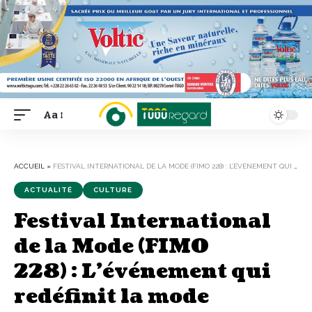
Aa
Font
Resizer
ACCUEIL
»
FESTIVAL INTERNATIONAL DE LA MODE (FIMO 228) : L’ÉVÉNEMENT QUI REDÉFINIT LA MODE AFRICAINE
ACTUALITÉ
CULTURE
Festival International
de la Mode (FIMO
228) : L’événement qui
redéfinit la mode