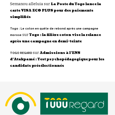
Semanou alleluia
sur
La Poste du Togo lance la
carte VISA ECO PLUS pour des paiements
simplifiés
Togo : Le coton en quête de rebond après une campagne
sur
Togo : la filière coton vise la relance
morose
après une campagne en demi-teinte
sur
Admissions à l’ENS
TOGO REGARD
d’Atakpamé : Test psychopédagogique pour les
candidats présélectionnés