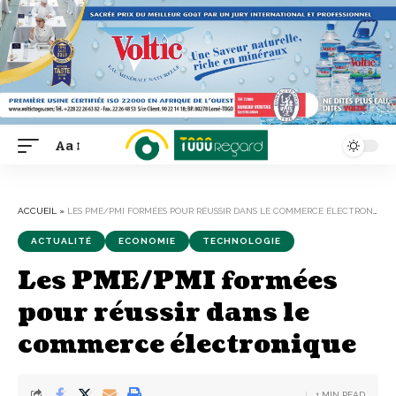
Aa
Font
Resizer
ACCUEIL
»
LES PME/PMI FORMÉES POUR RÉUSSIR DANS LE COMMERCE ÉLECTRONIQUE
ACTUALITÉ
ECONOMIE
TECHNOLOGIE
Les PME/PMI formées
pour réussir dans le
commerce électronique
1 MIN READ