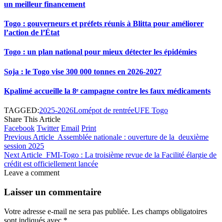
un meilleur financement
Togo : gouverneurs et préfets réunis à Blitta pour améliorer
l’action de l’État
Togo : un plan national pour mieux détecter les épidémies
Soja : le Togo vise 300 000 tonnes en 2026-2027
Kpalimé accueille la 8ᵉ campagne contre les faux médicaments
TAGGED:
2025-2026
Lomé
pot de rentrée
UFE Togo
Share This Article
Facebook
Twitter
Email
Print
Previous Article
Assemblée nationale : ouverture de la deuxième
session 2025
Next Article
FMI-Togo : La troisième revue de la Facilité élargie de
crédit est officiellement lancée
Leave a comment
Laisser un commentaire
Votre adresse e-mail ne sera pas publiée.
Les champs obligatoires
sont indiqués avec
*