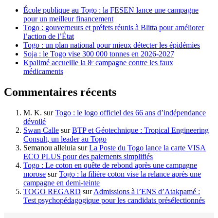
École publique au Togo : la FESEN lance une campagne
pour un meilleur financement
Togo : gouverneurs et préfets réunis à Blitta pour améliorer
l’action de l’État
Togo : un plan national pour mieux détecter les épidémies
Soja : le Togo vise 300 000 tonnes en 2026-2027
Kpalimé accueille la 8ᵉ campagne contre les faux
médicaments
Commentaires récents
M. K.
sur
Togo : le logo officiel des 66 ans d’indépendance
dévoilé
Swan Calle
sur
BTP et Géotechnique : Tropical Engineering
Consult, un leader au Togo
Semanou alleluia
sur
La Poste du Togo lance la carte VISA
ECO PLUS pour des paiements simplifiés
Togo : Le coton en quête de rebond après une campagne
morose
sur
Togo : la filière coton vise la relance après une
campagne en demi-teinte
TOGO REGARD
sur
Admissions à l’ENS d’Atakpamé :
Test psychopédagogique pour les candidats présélectionnés