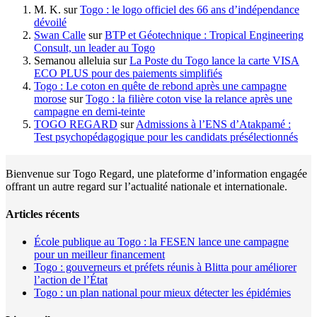
M. K.
sur
Togo : le logo officiel des 66 ans d’indépendance
dévoilé
Swan Calle
sur
BTP et Géotechnique : Tropical Engineering
Consult, un leader au Togo
Semanou alleluia
sur
La Poste du Togo lance la carte VISA
ECO PLUS pour des paiements simplifiés
Togo : Le coton en quête de rebond après une campagne
morose
sur
Togo : la filière coton vise la relance après une
campagne en demi-teinte
TOGO REGARD
sur
Admissions à l’ENS d’Atakpamé :
Test psychopédagogique pour les candidats présélectionnés
Bienvenue sur Togo Regard, une plateforme d’information engagée
offrant un autre regard sur l’actualité nationale et internationale.
Articles récents
École publique au Togo : la FESEN lance une campagne
pour un meilleur financement
Togo : gouverneurs et préfets réunis à Blitta pour améliorer
l’action de l’État
Togo : un plan national pour mieux détecter les épidémies