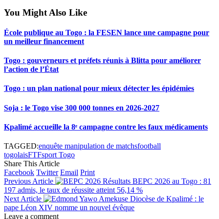
You Might Also Like
École publique au Togo : la FESEN lance une campagne pour
un meilleur financement
Togo : gouverneurs et préfets réunis à Blitta pour améliorer
l’action de l’État
Togo : un plan national pour mieux détecter les épidémies
Soja : le Togo vise 300 000 tonnes en 2026-2027
Kpalimé accueille la 8ᵉ campagne contre les faux médicaments
TAGGED:
enquête manipulation de matchs
football
togolais
FTF
sport Togo
Share This Article
Facebook
Twitter
Email
Print
Previous Article
Résultats BEPC 2026 au Togo : 81
197 admis, le taux de réussite atteint 56,14 %
Next Article
Diocèse de Kpalimé : le
pape Léon XIV nomme un nouvel évêque
Leave a comment