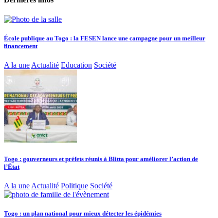
École publique au Togo : la FESEN lance une campagne pour un meilleur
financement
A la une
Actualité
Education
Société
Togo : gouverneurs et préfets réunis à Blitta pour améliorer l’action de
l’État
A la une
Actualité
Politique
Société
Togo : un plan national pour mieux détecter les épidémies