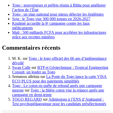
Togo : gouverneurs et préfets réunis à Blitta pour améliorer
l’action de l’État
Togo : un plan national pour mieux détecter les épidémies
Soja : le Togo vise 300 000 tonnes en 2026-2027
Kpalimé accueille la 8ᵉ campagne contre les faux
médicaments
Mali : 500 milliards FCFA pour accélérer les infrastructures
grâce aux recettes minières
Commentaires récents
M. K.
sur
Togo : le logo officiel des 66 ans d’indépendance
dévoilé
Swan Calle
sur
BTP et Géotechnique : Tropical Engineering
Consult, un leader au Togo
Semanou alleluia
sur
La Poste du Togo lance la carte VISA
ECO PLUS pour des paiements simplifiés
Togo : Le coton en quête de rebond après une campagne
morose
sur
Togo : la filière coton vise la relance après une
campagne en demi-teinte
TOGO REGARD
sur
Admissions à l’ENS d’Atakpamé :
Test psychopédagogique pour les candidats présélectionnés