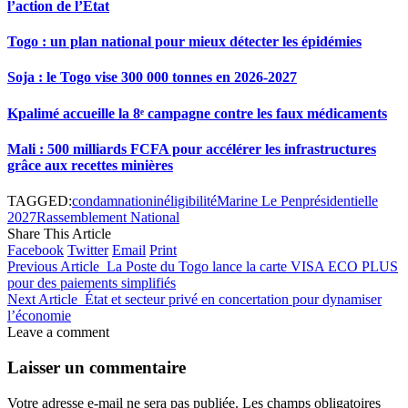
l’action de l’État
Togo : un plan national pour mieux détecter les épidémies
Soja : le Togo vise 300 000 tonnes en 2026-2027
Kpalimé accueille la 8ᵉ campagne contre les faux médicaments
Mali : 500 milliards FCFA pour accélérer les infrastructures
grâce aux recettes minières
TAGGED:
condamnation
inéligibilité
Marine Le Pen
présidentielle
2027
Rassemblement National
Share This Article
Facebook
Twitter
Email
Print
Previous Article
La Poste du Togo lance la carte VISA ECO PLUS
pour des paiements simplifiés
Next Article
État et secteur privé en concertation pour dynamiser
l’économie
Leave a comment
Laisser un commentaire
Votre adresse e-mail ne sera pas publiée.
Les champs obligatoires