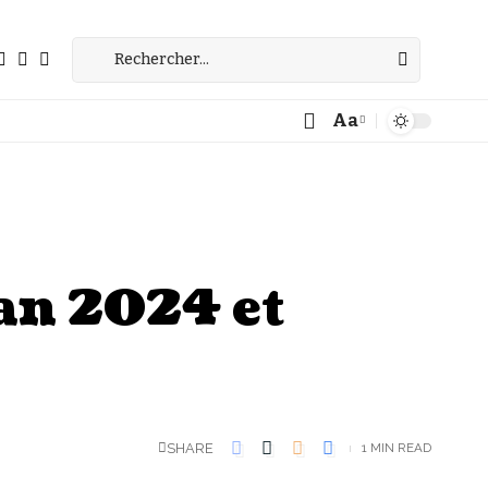
Aa
Font
Resizer
lan 2024 et
SHARE
1 MIN READ