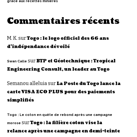
grâce aux recettes minières
Commentaires récents
M. K.
sur
Togo : le logo officiel des 66 ans
d’indépendance dévoilé
sur
BTP et Géotechnique : Tropical
Swan Calle
Engineering Consult, un leader au Togo
Semanou alleluia
sur
La Poste du Togo lance la
carte VISA ECO PLUS pour des paiements
simplifiés
Togo : Le coton en quête de rebond après une campagne
sur
Togo : la filière coton vise la
morose
relance après une campagne en demi-teinte