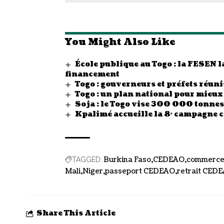
You Might Also Like
École publique au Togo : la FESEN
financement
Togo : gouverneurs et préfets réunis
Togo : un plan national pour mieux
Soja : le Togo vise 300 000 tonn
Kpalimé accueille la 8ᵉ campagne 
Burkina Faso
CEDEAO
commerce 
TAGGED:
Mali
Niger
passeport CEDEAO
retrait CED
Share This Article