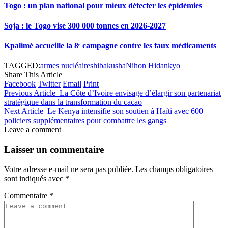
Togo : un plan national pour mieux détecter les épidémies
Soja : le Togo vise 300 000 tonnes en 2026-2027
Kpalimé accueille la 8ᵉ campagne contre les faux médicaments
TAGGED:
armes nucléaires
hibakusha
Nihon Hidankyo
Share This Article
Facebook
Twitter
Email
Print
Previous Article
La Côte d’Ivoire envisage d’élargir son partenariat
stratégique dans la transformation du cacao
Next Article
Le Kenya intensifie son soutien à Haïti avec 600
policiers supplémentaires pour combattre les gangs
Leave a comment
Laisser un commentaire
Votre adresse e-mail ne sera pas publiée.
Les champs obligatoires
sont indiqués avec
*
Commentaire
*