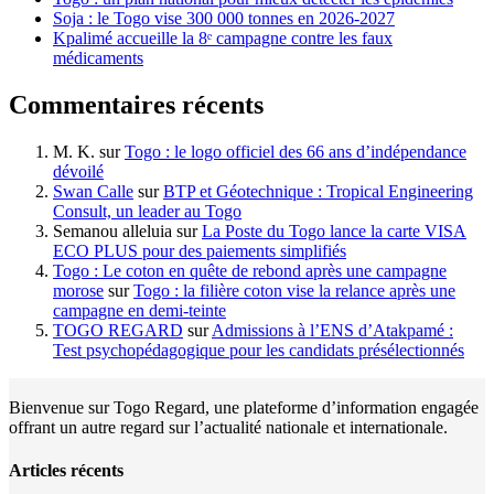
Soja : le Togo vise 300 000 tonnes en 2026-2027
Kpalimé accueille la 8ᵉ campagne contre les faux
médicaments
Commentaires récents
M. K.
sur
Togo : le logo officiel des 66 ans d’indépendance
dévoilé
Swan Calle
sur
BTP et Géotechnique : Tropical Engineering
Consult, un leader au Togo
Semanou alleluia
sur
La Poste du Togo lance la carte VISA
ECO PLUS pour des paiements simplifiés
Togo : Le coton en quête de rebond après une campagne
morose
sur
Togo : la filière coton vise la relance après une
campagne en demi-teinte
TOGO REGARD
sur
Admissions à l’ENS d’Atakpamé :
Test psychopédagogique pour les candidats présélectionnés
Bienvenue sur Togo Regard, une plateforme d’information engagée
offrant un autre regard sur l’actualité nationale et internationale.
Articles récents