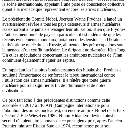
la scène internationale, appelant à une prise de conscience collective
quant à la menace que représentent encore les armes nucléaires.
Le président du Comité Nobel, Joergen Watne Frydnes, a lancé un
avertissement sévère à tous les pays détenteurs d’armes nucléaires,
les exhortant à ne jamais envisager leur utilisation. Bien que Frydnes
n’ait pas mentionné de pays en particulier, il est indéniable que les
récents événements mondiaux, notamment les tensions en Ukraine et
la rhétorique nucléaire en Russie, alimentent les préoccupations sur
la menace d’un conflit nucléaire. Le dirigeant nord-coréen Kim Jong
Un et les spéculations concernant les ambitions nucléaires de l’Iran
continuent également d’agiter les esprits.
En rappelant les histoires bouleversantes des hibakusha, Frydnes a
souligné l’importance de renforcer le tabou international contre
l’utilisation des armes nucléaires. Il a réitéré que toute guerre
nucléaire pourrait signifier la fin de l’humanité et de notre
civilisation.
Ce prix fait écho à des précédentes distinctions comme celle
accordée en 2017 à l’ICAN (Campagne internationale pour
l’abolition des armes nucléaires), ou encore au prix Nobel de la Paix
décerné à Elie Wiesel en 1986. Nihon Hidankyo devient ainsi le
second récipiendaire japonais de ce prestigieux prix, après l’ancien
Premier ministre Eisaku Sato en 1974, récompensé pour son