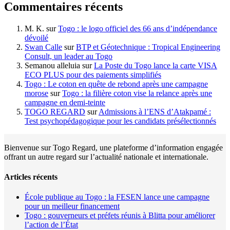
Commentaires récents
M. K.
sur
Togo : le logo officiel des 66 ans d’indépendance
dévoilé
Swan Calle
sur
BTP et Géotechnique : Tropical Engineering
Consult, un leader au Togo
Semanou alleluia
sur
La Poste du Togo lance la carte VISA
ECO PLUS pour des paiements simplifiés
Togo : Le coton en quête de rebond après une campagne
morose
sur
Togo : la filière coton vise la relance après une
campagne en demi-teinte
TOGO REGARD
sur
Admissions à l’ENS d’Atakpamé :
Test psychopédagogique pour les candidats présélectionnés
Bienvenue sur Togo Regard, une plateforme d’information engagée
offrant un autre regard sur l’actualité nationale et internationale.
Articles récents
École publique au Togo : la FESEN lance une campagne
pour un meilleur financement
Togo : gouverneurs et préfets réunis à Blitta pour améliorer
l’action de l’État