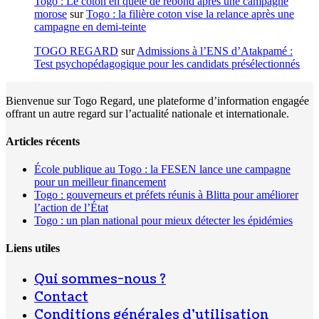
Togo : Le coton en quête de rebond après une campagne
morose
sur
Togo : la filière coton vise la relance après une
campagne en demi-teinte
TOGO REGARD
sur
Admissions à l’ENS d’Atakpamé :
Test psychopédagogique pour les candidats présélectionnés
Bienvenue sur Togo Regard, une plateforme d’information engagée
offrant un autre regard sur l’actualité nationale et internationale.
Articles récents
École publique au Togo : la FESEN lance une campagne
pour un meilleur financement
Togo : gouverneurs et préfets réunis à Blitta pour améliorer
l’action de l’État
Togo : un plan national pour mieux détecter les épidémies
Liens utiles
Qui sommes-nous ?
Contact
Conditions générales d’utilisation