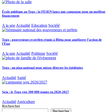
École publique au Togo : la FESEN lance une campagne pour un meilleur
financement
A la une
Actualité
Education
Société
Togo : gouverneurs et préfets réunis à Blitta pour améliorer l’action de
l’État
A la une
Actualité
Politique
Société
Togo : un plan national pour mieux détecter les épidémies
Actualité
Santé
Soja : le Togo vise 300 000 tonnes en 2026-2027
Actualité
Agriculture
Rechercher
Rechercher