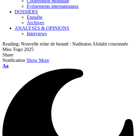
Coopération mondiale
Événements internationaux
DOSSIERS
Enquête
Archives
ANALYSES & OPINIONS
Interviews
Reading:
Nouvelle reine de beauté : Nadiratou Afolabi couronnée
Miss Togo 2025
Share
Notification
Show More
Font
Aa
Resizer