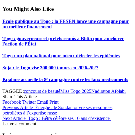
You Might Also Like
École publique au Togo : la FESEN lance une campagne pour
un meilleur financement
Togo : gouverneurs et préfets réunis à Blitta pour améliorer
l’action de l’État
Togo : un plan national pour mieux détecter les épidémies
Soja : le Togo vise 300 000 tonnes en 2026-2027
Kpalimé accueille la 8ᵉ campagne contre les faux médicaments
TAGGED:
concours de beauté
Miss Togo 2025
Nadiratou Afolabi
Share This Article
Facebook
Twitter
Email
Print
Previous Article
Énergie : le Soudan ouvre ses ressources
pétrolières à l’expertise russe
Next Article
Togo : Bétra célèbre ses 10 ans d’existence
Leave a comment