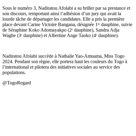
Sous le numéro 3, Nadiratou Afolabi a su briller par sa prestance et
son discours, remportant ainsi l’adhésion d’un jury qui avait la
lourde tâche de départager les candidates. Elle a pris la première
place devant Carine Victoire Bangana, désignée 1ʳᵉ dauphine, suivie
de Séraphine Koko Adomayakpo (2ᵉ dauphine), Sandra Adja
Wagbe (3ᵉ dauphine) et Albertine Ange Taoko (4ᵉ dauphine).
Nadiratou Afolabi succède à Nathalie Yao-Amuama, Miss Togo
2024. Pendant son règne, elle portera haut les couleurs du Togo à
l’international et pilotera des initiatives sociales au service des
populations.
@TogoRegard