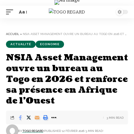
Aa
Font
Resizer
ACCUEIL
»
NSIA ASSET MANAGEMENT OUVRE UN BUREAU AU TOGO EN 2026 ET RENFORCE SA PRÉSENCE EN AFRIQUE DE L’OUEST
ACTUALITÉ
ECONOMIE
NSIA Asset Management
ouvre un bureau au
Togo en 2026 et renforce
sa présence en Afrique
de l’Ouest
3 MIN READ
BY
TOGO REGARD
PUBLISHED 12 FÉVRIER 2026
3 MIN READ