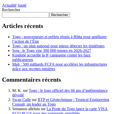
Actualité
Santé
Rechercher
Rechercher
Articles récents
Togo : gouverneurs et préfets réunis à Blitta pour améliorer
l’action de l’État
Togo : un plan national pour mieux détecter les épidémies
Soja : le Togo vise 300 000 tonnes en 2026-2027
Kpalimé accueille la 8ᵉ campagne contre les faux
médicaments
Mali : 500 milliards FCFA pour accélérer les infrastructures
grâce aux recettes minières
Commentaires récents
M. K.
sur
Togo : le logo officiel des 66 ans d’indépendance
dévoilé
Swan Calle
sur
BTP et Géotechnique : Tropical Engineering
Consult, un leader au Togo
Semanou alleluia
sur
La Poste du Togo lance la carte VISA
ECO PLUS pour des paiements simplifiés