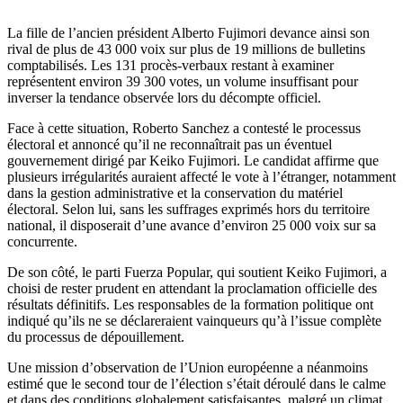
La fille de l’ancien président Alberto Fujimori devance ainsi son
rival de plus de 43 000 voix sur plus de 19 millions de bulletins
comptabilisés. Les 131 procès-verbaux restant à examiner
représentent environ 39 300 votes, un volume insuffisant pour
inverser la tendance observée lors du décompte officiel.
Face à cette situation, Roberto Sanchez a contesté le processus
électoral et annoncé qu’il ne reconnaîtrait pas un éventuel
gouvernement dirigé par Keiko Fujimori. Le candidat affirme que
plusieurs irrégularités auraient affecté le vote à l’étranger, notamment
dans la gestion administrative et la conservation du matériel
électoral. Selon lui, sans les suffrages exprimés hors du territoire
national, il disposerait d’une avance d’environ 25 000 voix sur sa
concurrente.
De son côté, le parti Fuerza Popular, qui soutient Keiko Fujimori, a
choisi de rester prudent en attendant la proclamation officielle des
résultats définitifs. Les responsables de la formation politique ont
indiqué qu’ils ne se déclareraient vainqueurs qu’à l’issue complète
du processus de dépouillement.
Une mission d’observation de l’Union européenne a néanmoins
estimé que le second tour de l’élection s’était déroulé dans le calme
et dans des conditions globalement satisfaisantes, malgré un climat