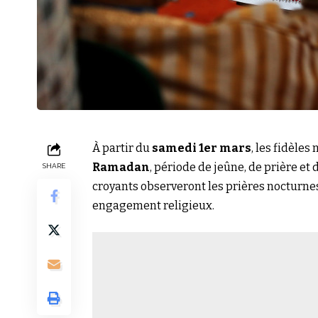
À partir du
samedi 1er mars
, les fidèle
Ramadan
, période de jeûne, de prière et
SHARE
croyants observeront les prières nocturne
engagement religieux.