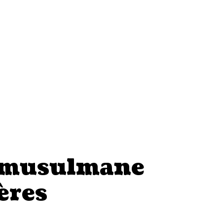
 musulmane
ères