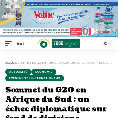
Aa
Font
Resizer
ACCUEIL
»
SOMMET DU G20 EN AFRIQUE DU SUD : UN ÉCHEC DIPLOMATIQUE SUR FOND DE DIVISIONS ÉCONOMIQUES
ACTUALITÉ
ECONOMIE
ÉVÉNEMENTS INTERNATIONAUX
Sommet du G20 en
Afrique du Sud : un
échec diplomatique sur