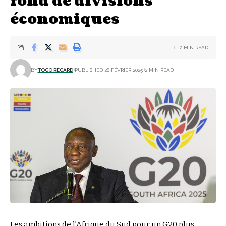
fond de divisions
économiques
2 MIN READ
BY
TOGO REGARD
PUBLISHED 28 FÉVRIER 2025
2 MIN READ
Les ambitions de l’Afrique du Sud pour un G20 plus