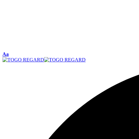
Font
Aa
Resizer