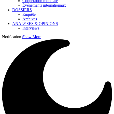
Coopération mondiale
Événements internationaux
DOSSIERS
Enquête
Archives
ANALYSES & OPINIONS
Interviews
Notification
Show More