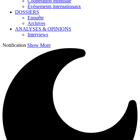
Coopération mondiale
Événements internationaux
DOSSIERS
Enquête
Archives
ANALYSES & OPINIONS
Interviews
Notification
Show More