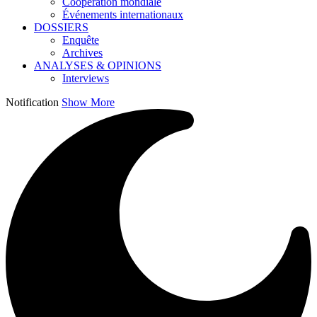
Coopération mondiale
Événements internationaux
DOSSIERS
Enquête
Archives
ANALYSES & OPINIONS
Interviews
Notification
Show More