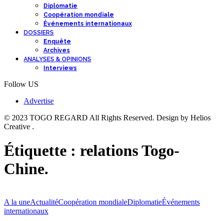
Diplomatie
Coopération mondiale
Événements internationaux
DOSSIERS
Enquête
Archives
ANALYSES & OPINIONS
Interviews
Follow US
Advertise
© 2023 TOGO REGARD All Rights Reserved. Design by Helios
Creative .
Étiquette :
relations Togo-
Chine.
A la une
Actualité
Coopération mondiale
Diplomatie
Événements
internationaux