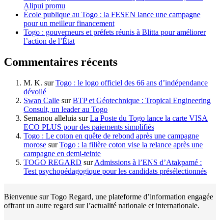
Alipui promu
École publique au Togo : la FESEN lance une campagne
pour un meilleur financement
Togo : gouverneurs et préfets réunis à Blitta pour améliorer
l’action de l’État
Commentaires récents
M. K.
sur
Togo : le logo officiel des 66 ans d’indépendance
dévoilé
Swan Calle
sur
BTP et Géotechnique : Tropical Engineering
Consult, un leader au Togo
Semanou alleluia
sur
La Poste du Togo lance la carte VISA
ECO PLUS pour des paiements simplifiés
Togo : Le coton en quête de rebond après une campagne
morose
sur
Togo : la filière coton vise la relance après une
campagne en demi-teinte
TOGO REGARD
sur
Admissions à l’ENS d’Atakpamé :
Test psychopédagogique pour les candidats présélectionnés
Bienvenue sur Togo Regard, une plateforme d’information engagée
offrant un autre regard sur l’actualité nationale et internationale.