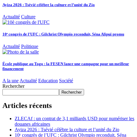
Ayiza 2026 : Tsévié célèbre la culture et l’unité du Zio
Actualité
Culture
10ᵉ congrès de l’UFC : Gilchrist Olympio reconduit, Séna Alipui promu
Actualité
Politique
École publique au Togo : la FESEN lance une campagne pour un meilleur
financement
A la une
Actualité
Education
Société
Rechercher
Rechercher
Articles récents
ZLECAf : un contrat de 3,1 milliards USD pour numériser les
douanes africaines
Ayiza 2026 : Tsévié célèbre la culture et l’unité du Zio
10ᵉ congrès de l’UFC : Gilchrist Olympio reconduit, Séna