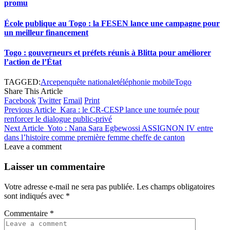
promu
École publique au Togo : la FESEN lance une campagne pour
un meilleur financement
Togo : gouverneurs et préfets réunis à Blitta pour améliorer
l’action de l’État
TAGGED:
Arcep
enquête nationale
téléphonie mobile
Togo
Share This Article
Facebook
Twitter
Email
Print
Previous Article
Kara : le CR-CESP lance une tournée pour
renforcer le dialogue public-privé
Next Article
Yoto : Nana Sara Egbewossi ASSIGNON IV entre
dans l’histoire comme première femme cheffe de canton
Leave a comment
Laisser un commentaire
Votre adresse e-mail ne sera pas publiée.
Les champs obligatoires
sont indiqués avec
*
Commentaire
*