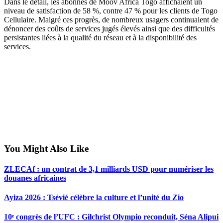
Dans le détail, les abonnés de Moov Africa Togo affichaient un
niveau de satisfaction de 58 %, contre 47 % pour les clients de Togo
Cellulaire. Malgré ces progrès, de nombreux usagers continuaient de
dénoncer des coûts de services jugés élevés ainsi que des difficultés
persistantes liées à la qualité du réseau et à la disponibilité des
services.
You Might Also Like
ZLECAf : un contrat de 3,1 milliards USD pour numériser les
douanes africaines
Ayiza 2026 : Tsévié célèbre la culture et l’unité du Zio
10ᵉ congrès de l’UFC : Gilchrist Olympio reconduit, Séna Alipui