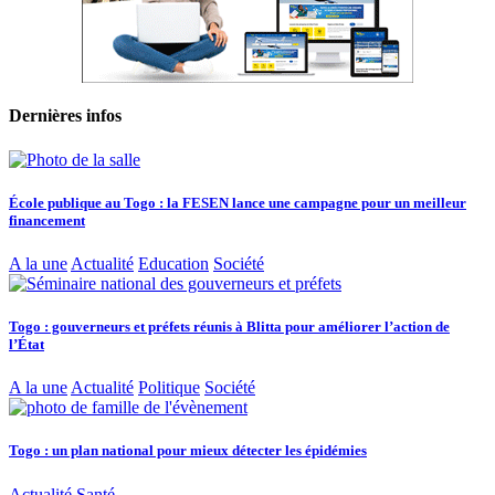
Dernières infos
École publique au Togo : la FESEN lance une campagne pour un meilleur
financement
A la une
Actualité
Education
Société
Togo : gouverneurs et préfets réunis à Blitta pour améliorer l’action de
l’État
A la une
Actualité
Politique
Société
Togo : un plan national pour mieux détecter les épidémies
Actualité
Santé