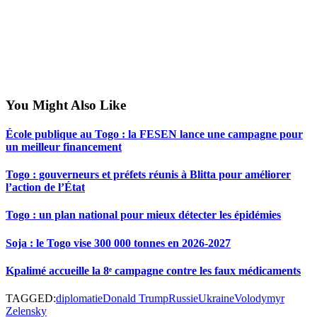
You Might Also Like
École publique au Togo : la FESEN lance une campagne pour
un meilleur financement
Togo : gouverneurs et préfets réunis à Blitta pour améliorer
l’action de l’État
Togo : un plan national pour mieux détecter les épidémies
Soja : le Togo vise 300 000 tonnes en 2026-2027
Kpalimé accueille la 8ᵉ campagne contre les faux médicaments
TAGGED:
diplomatie
Donald Trump
Russie
Ukraine
Volodymyr
Zelensky