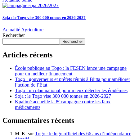
Soja : le Togo vise 300 000 tonnes en 2026-2027
Actualité
Agriculture
Rechercher
Rechercher
Articles récents
École publique au Togo : la FESEN lance une campagne
pour un meilleur financement
Togo : gouverneurs et préfets réunis à Blitta pour améliorer
l’action de l’État
Togo : un plan national pour mieux détecter les épidémies
Soja : le Togo vise 300 000 tonnes en 2026-2027
Kpalimé accueille la 8ᵉ campagne contre les faux
médicaments
Commentaires récents
M. K.
sur
Togo : le logo officiel des 66 ans d’indépendance