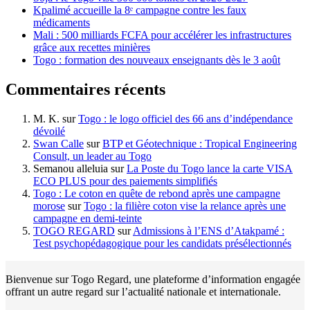
Kpalimé accueille la 8ᵉ campagne contre les faux
médicaments
Mali : 500 milliards FCFA pour accélérer les infrastructures
grâce aux recettes minières
Togo : formation des nouveaux enseignants dès le 3 août
Commentaires récents
M. K.
sur
Togo : le logo officiel des 66 ans d’indépendance
dévoilé
Swan Calle
sur
BTP et Géotechnique : Tropical Engineering
Consult, un leader au Togo
Semanou alleluia
sur
La Poste du Togo lance la carte VISA
ECO PLUS pour des paiements simplifiés
Togo : Le coton en quête de rebond après une campagne
morose
sur
Togo : la filière coton vise la relance après une
campagne en demi-teinte
TOGO REGARD
sur
Admissions à l’ENS d’Atakpamé :
Test psychopédagogique pour les candidats présélectionnés
Bienvenue sur Togo Regard, une plateforme d’information engagée
offrant un autre regard sur l’actualité nationale et internationale.