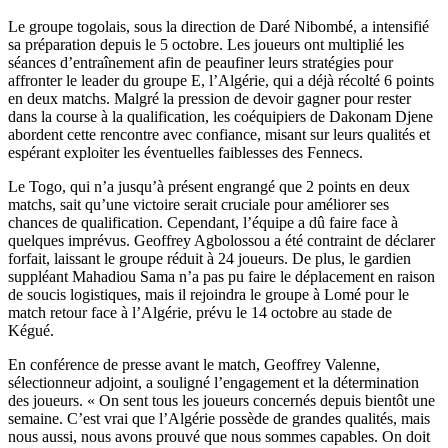
Le groupe togolais, sous la direction de Daré Nibombé, a intensifié
sa préparation depuis le 5 octobre. Les joueurs ont multiplié les
séances d’entraînement afin de peaufiner leurs stratégies pour
affronter le leader du groupe E, l’Algérie, qui a déjà récolté 6 points
en deux matchs. Malgré la pression de devoir gagner pour rester
dans la course à la qualification, les coéquipiers de Dakonam Djene
abordent cette rencontre avec confiance, misant sur leurs qualités et
espérant exploiter les éventuelles faiblesses des Fennecs.
Le Togo, qui n’a jusqu’à présent engrangé que 2 points en deux
matchs, sait qu’une victoire serait cruciale pour améliorer ses
chances de qualification. Cependant, l’équipe a dû faire face à
quelques imprévus. Geoffrey Agbolossou a été contraint de déclarer
forfait, laissant le groupe réduit à 24 joueurs. De plus, le gardien
suppléant Mahadiou Sama n’a pas pu faire le déplacement en raison
de soucis logistiques, mais il rejoindra le groupe à Lomé pour le
match retour face à l’Algérie, prévu le 14 octobre au stade de
Kégué.
En conférence de presse avant le match, Geoffrey Valenne,
sélectionneur adjoint, a souligné l’engagement et la détermination
des joueurs. « On sent tous les joueurs concernés depuis bientôt une
semaine. C’est vrai que l’Algérie possède de grandes qualités, mais
nous aussi, nous avons prouvé que nous sommes capables. On doit