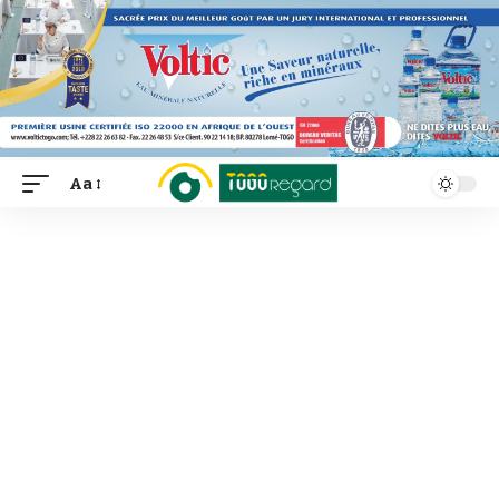
Aa
Font
Resizer