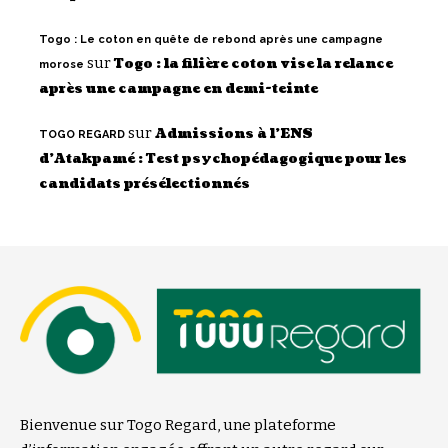
Togo : Le coton en quête de rebond après une campagne
sur
Togo : la filière coton vise la relance
morose
après une campagne en demi-teinte
sur
Admissions à l’ENS
TOGO REGARD
d’Atakpamé : Test psychopédagogique pour les
candidats présélectionnés
Bienvenue sur Togo Regard, une plateforme