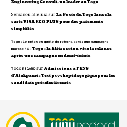
Engineering Consult, un leader au Togo
Semanou alleluia
sur
La Poste du Togo lance la
carte VISA ECO PLUS pour des paiements
simplifiés
Togo : Le coton en quête de rebond après une campagne
sur
Togo : la filière coton vise la relance
morose
après une campagne en demi-teinte
sur
Admissions à l’ENS
TOGO REGARD
d’Atakpamé : Test psychopédagogique pour les
candidats présélectionnés