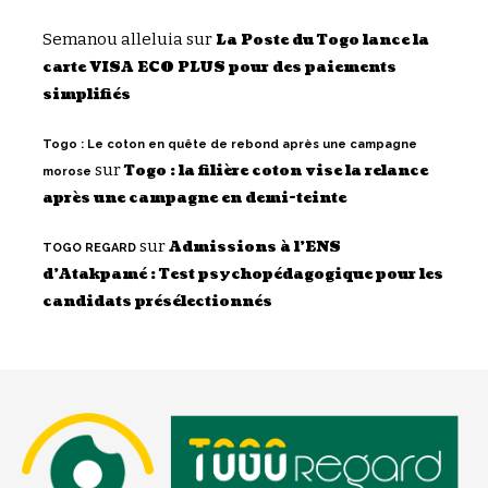
Semanou alleluia
sur
La Poste du Togo lance la
carte VISA ECO PLUS pour des paiements
simplifiés
Togo : Le coton en quête de rebond après une campagne
sur
Togo : la filière coton vise la relance
morose
après une campagne en demi-teinte
sur
Admissions à l’ENS
TOGO REGARD
d’Atakpamé : Test psychopédagogique pour les
candidats présélectionnés